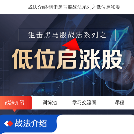
战法介绍-狙击黑马股战法系列之低位启涨股
战法介绍
训练池
学习交流圈
课程