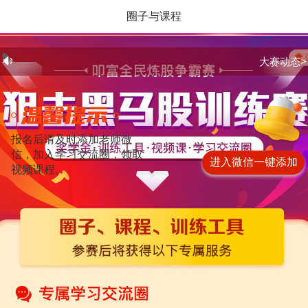
圈子与课程
赛程及奖项
获奖榜
圈子与课程
返回主赛场
大赛动态>
报名后请及时添加老师微
信，加入学习交流圈，领取
进入微信一键添加
视频课程。