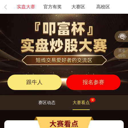
实盘大赛
官方有奖
大赛区
高校区
奖金
钱包
跟牛人
报名参赛
赛区动态
大赛看点