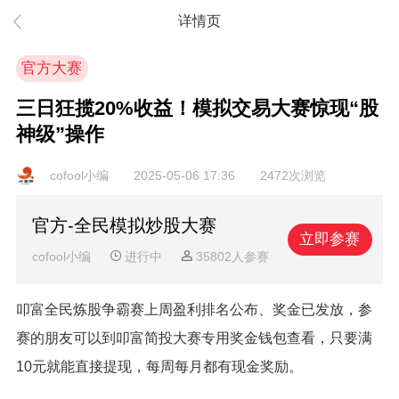
详情页
官方大赛
三日狂揽20%收益！模拟交易大赛惊现“股
神级”操作
cofool小编
2025-05-06 17:36
2472次浏览
官方-全民模拟炒股大赛
立即参赛
cofool小编
进行中
35802人参赛
叩富全民炼股争霸赛上周盈利排名公布、奖金已发放，参
赛的朋友可以到叩富简投大赛专用奖金钱包查看，只要满
10元就能直接提现，每周每月都有现金奖励。