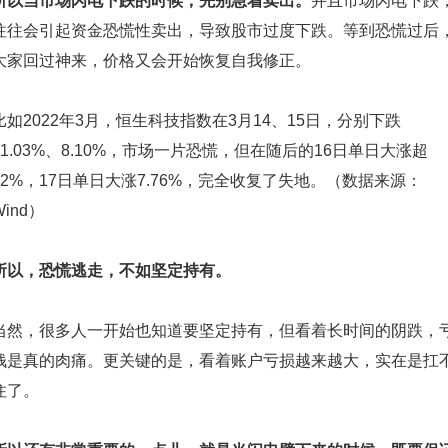
所以当市场闪电下跌的时候，先别急着卖出。
并且市场闪电下跌
往往会引起资金恐慌性卖出，导致股市过度下跌。等到恐慌过后
大家回过神来，价格又会开始恢复自我修正。
比如2022年3月，
恒生科技指数
在3月14、15日，分别下跌
11.03%、8.10%，市场一片恐慌，但在随后的16日单日大涨超
22%，17日单日大涨7.76%，完全收复了失地。（数据来源：
Wind）
所以，恐慌逃走，不如坚定持有。
当然，很多人一开始也知道要坚定持有，但看着长时间的阴跌，
钱是真的肉痛。更关键的是，看着账户亏损越来越大，实在是扛
住了。