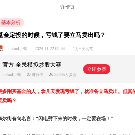
详情页
基本分析
基金定投的时候，亏钱了要立马卖出吗？
cofool小编
2024-11-22 09:34
1万+次浏览
官方-全民模拟炒股大赛
立即参赛
cofool小编
进行中
35805人参赛
很多刚买基金的人，拿几天发现亏钱了，就准备立马卖出。但真
要卖吗？
华尔街有句名言：“闪电劈下来的时候，一定要在场！”